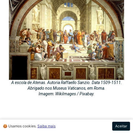
A escola de Atenas. Autoria Raffaello Sanzio. Data 1509-1511.
Abrigado nos Museus Vaticanos, em Roma.
Imagem: WikiImages / Pixabay.
A Escola de Atenas
🍪 Usamos cookies.
Saiba mais
Aceitar