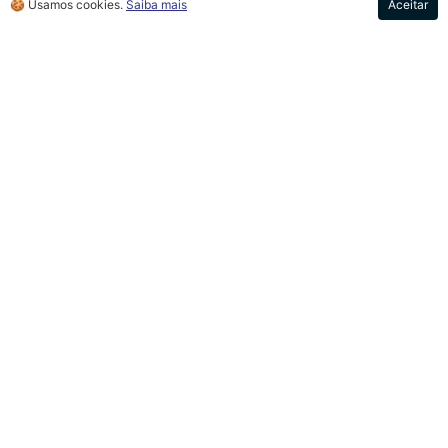
🍪 Usamos cookies.
Saiba mais
Aceitar
tradicionalíssimas
orecchiette
com
cime di rapa
, prato
de macarrão original da Puglia e famoso em toda a
Itália. Não deixe de experimentar essa rica cozinha
imerso na natureza maravilhosa e abraçado pelo mar
estonteante de Ostuni. Boa viagem e
buon appetito!
Orecchiette com cime de rapa. Prato típico da culinária pugliese.