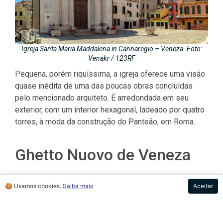
Igreja
Santa Maria Maddalena in Cannaregio
– Veneza. Foto:
Venakr / 123RF
Pequena, porém riquíssima, a igreja oferece uma visão
quase inédita de uma das poucas obras concluídas
pelo mencionado arquiteto. É arredondada em seu
exterior, com um interior hexagonal, ladeado por quatro
torres, à moda da construção do Panteão, em Roma.
Ghetto Nuovo de Veneza
Cercada de história, Veneza possui relatos incríveis
🍪 Usamos cookies.
Saiba mais
Aceitar
sobre várias de suas ocupações humanas. Uma delas
data do ano de 1508 e é consequência de uma guerra
europeia em território veneziano. O conflito, liderado