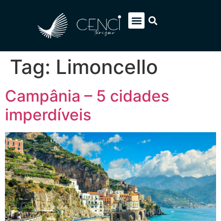
EUROPA SOB MEDIDA
ITÁLIA PACOTES
SOBRE NÓS
FALE CONOSCO
Tag:
Limoncello
Campânia – 5 cidades
imperdíveis