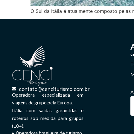
O Sul da Itália é atualmente composto pelas r
G
T
M
contato@cenciturismo.com.br
A
Operadora especializada em
viagens de grupo pela Europa.
Itália com saídas garantidas e
roteiros sob medida para grupos
(10+).
Operadora brasileira de turismo