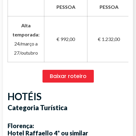
PESSOA
PESSOA
Alta
temporada:
€ 992,00
€ 1.232,00
24/março a
27/outubro
Baixar roteiro
HOTÉIS
Categoria Turística
Florença:
Hotel Raffaello 4*
ou similar