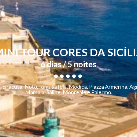
INI TOUR CORES DA SICÍL
.....
6 dias / 5 noites
, Siracusa, Noto, Ragusa Ibla, Modica, Piazza Armerina, Ag
Marsala, Saline, Monreale e Palermo.