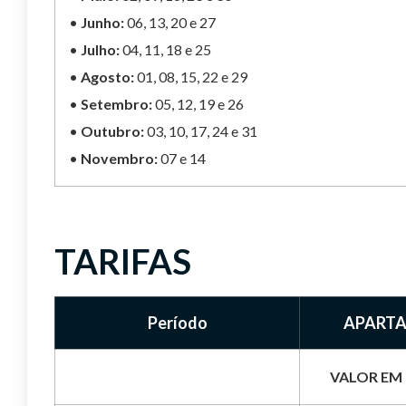
•
Junho:
06, 13, 20 e 27
•
Julho:
04, 11, 18 e 25
•
Agosto:
01, 08, 15, 22 e 29
•
Setembro:
05, 12, 19 e 26
•
Outubro:
03, 10, 17, 24 e 31
•
Novembro:
07 e 14
TARIFAS
Período
APART
VALOR EM