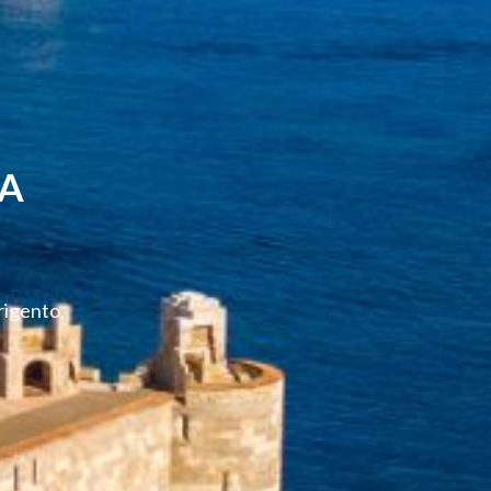
IA
rigento,