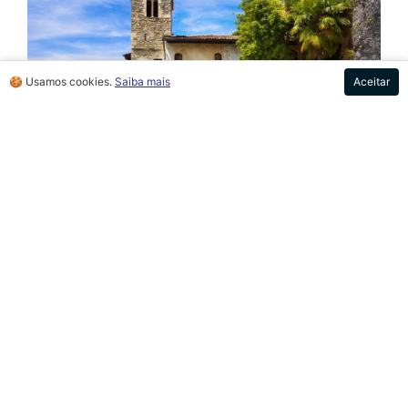
🍪 Usamos cookies.
Saiba mais
Aceitar
Os pórticos da Igreja de Santa Caterina. Ao lado, o campanário
do século XIV. Foto: Stevanzz / 123RF
Na segunda metade do século XIV, a igreja foi
reestruturada e as capelas pré-existentes foram
fundidas em um único edifício. Vale a pena aproveitar a
visita guiada disponível, já que a disposição da igreja é
um pouco irregular pela própria topografia e pelas
estruturas que foram sendo construídas ao longo dos
anos. São muitas particularidades, detalhes
importantes e interessantes que não podem ser