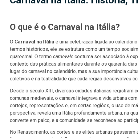
Carnaval na Itália: História,
O que é o Carnaval na Itália?
O
Carnaval na Itália
é uma celebração ligada ao calendári
termos históricos, ele se estrutura como um tempo socialm
quaresmal. O termo
carnevale
costuma ser associado à exp
contexto das práticas alimentares durante os quarenta dia
lugar do carnaval no calendário, mas a sua importância cultu
coletivos e na teatralidade que cada região desenvolveu con
Desde o século XIII, diversas cidades italianas registra
comunas medievais, o carnaval integrava a vida urbana com 
cortejos, representações e, em certas regiões, o uso de m
perspectiva, revela uma Itália profundamente urbana, na qual
converte em palco, e a comunidade se reconhece ao partici
No Renascimento, as cortes e as elites urbanas passaram 