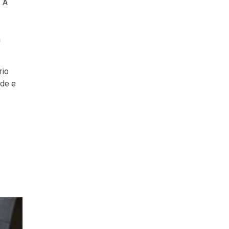
. A
a
rio
ade e