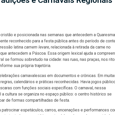
 Tradições e Carnavais Regionais
o cristão e posicionada nas semanas que antecedem a Quaresma
ente reconhecido para a festa pública antes do período de cont
ressão latina
carnem levare
, relacionada à retirada da carne no
s que antecedem a Páscoa. Essa origem lexical ajuda a compreen
ral se formou sobretudo na cidade: nas ruas, nas praças, nos rit
forme sua própria trajetória.
m celebrações carnavalescas em documentos e crônicas. Em muita
regras, calendários e práticas reconhecidas. Havia jogos público
áscaras com funções sociais específicas. O carnaval, nessa
 a cultura se organiza no espaço público: o centro histórico se
par de formas compartilhadas de festa.
a patrocinar espetáculos, carros, encenações e performances c