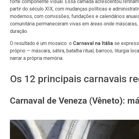
forte componente visual. Essa camada acrescentou refinam
partir do século XIX, com mudanças políticas e administra
modernos, com comissões, fundações e calendários anuais de
comunitária permaneceram vivas em áreas onde máscaras, 
duração.
O resultado é um mosaico: o
Carnaval na Itália
se expressa
próprio — máscara, sátira, batalha ritual, barroco, liturgia l
narrar a própria memória.
Os 12 principais carnavais reg
Carnaval de Veneza (Vêneto): má