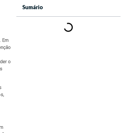
Sumário
. Em
enção
der o
os
s
s,
om