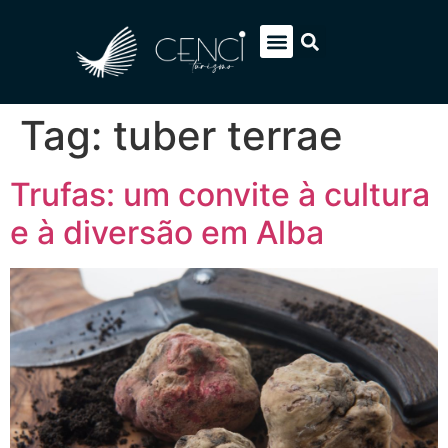
EUROPA SOB MEDIDA
ITÁLIA PACOTES
SOBRE NÓS
FALE CONOSCO
Tag:
tuber terrae
Trufas: um convite à cultura
e à diversão em Alba