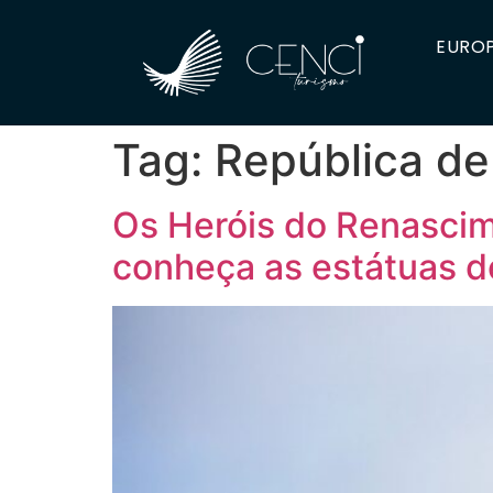
EUROP
Tag:
República de
Os Heróis do Renascim
conheça as estátuas d