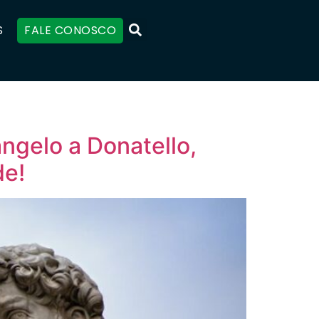
S
FALE CONOSCO
ngelo a Donatello,
de!