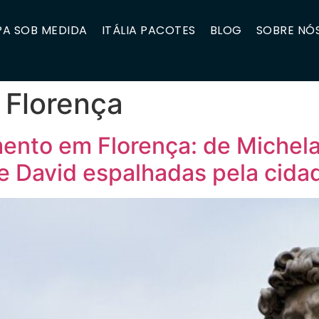
A SOB MEDIDA
ITÁLIA PACOTES
BLOG
SOBRE NÓ
 Florença
ento em Florença: de Michela
e David espalhadas pela cida