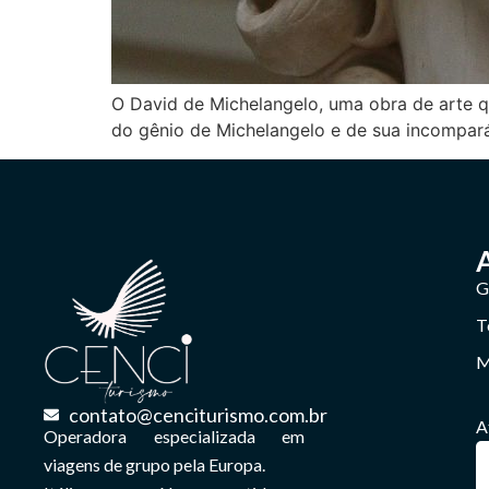
O David de Michelangelo, uma obra de arte q
do gênio de Michelangelo e de sua incompará
G
T
M
contato@cenciturismo.com.br
A
Operadora especializada em
viagens de grupo pela Europa.