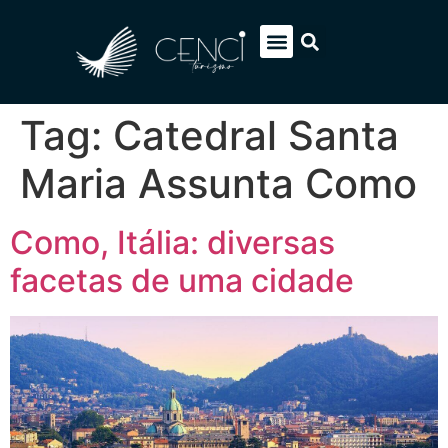
EUROPA SOB MEDIDA
ITÁLIA PACOTES
SOBRE NÓS
FALE CONOSCO
Tag:
Catedral Santa
Maria Assunta Como
Como, Itália: diversas
facetas de uma cidade