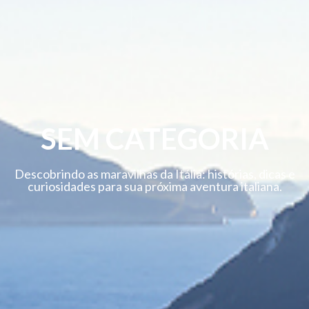
SEM CATEGORIA
Descobrindo as maravilhas da Itália: histórias, dicas e
curiosidades para sua próxima aventura italiana.