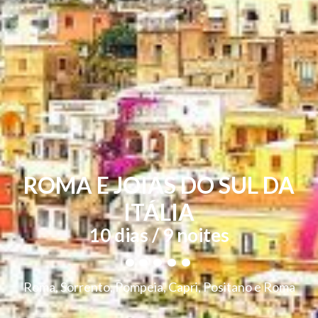
ROMA E JOIAS DO SUL DA
ITÁLIA
.....
10 dias / 9 noites
Roma, Sorrento, Pompeia, Capri, Positano e Roma