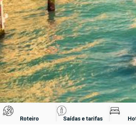
Roteiro
Saídas e tarifas
Ho