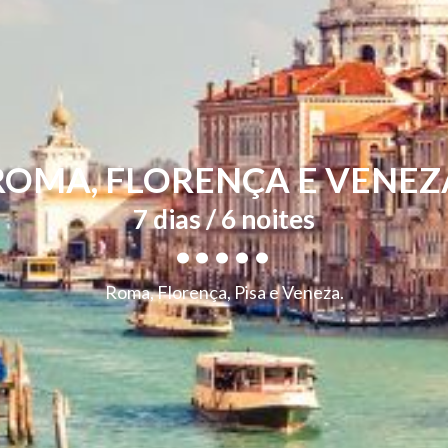
ROMA, FLORENÇA E VENEZ
.....
7 dias / 6 noites
Roma, Florença, Pisa e Veneza.