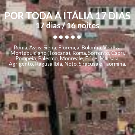
POR TODA A ITÁLIA 17 DIAS
.....
17 dias / 16 noites
Roma, Assis, Siena, Florença, Bolonha, Veneza,
Montepulciano (Toscana), Roma, Sorrento, Capri,
Pompeia, Palermo, Monreale, Erice, Marsala,
Agrigento, Ragusa Ibla, Noto, Siracusa e Taormina.