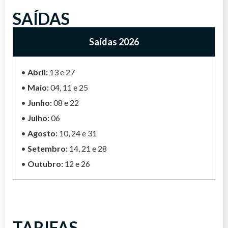
*CAFÉ DA MANHÃ, ALMOÇO LEVE E JANTAR
para o hotel em Ragusa. Acomodação, jantar
*CAFÉ DA MANHÃ E JANTAR INCLUSOS
SAÍDAS
INCLUSOS
(incluso) e pernoite.
Saídas 2026
*CAFÉ DA MANHÃ E JANTAR INCLUSOS
•
Abril:
13 e 27
•
Maio:
04, 11 e 25
•
Junho:
08 e 22
•
Julho:
06
•
Agosto:
10, 24 e 31
•
Setembro:
14, 21 e 28
•
Outubro:
12 e 26
TARIFAS