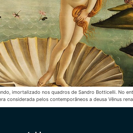
do, imortalizado nos quadros de Sandro Botticelli. No en
era considerada pelos contemporâneos a deusa Vênus rena