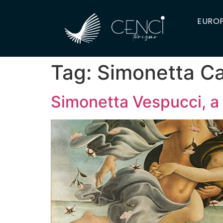
EUROP
Tag:
Simonetta C
Simonetta Vespucci, a 