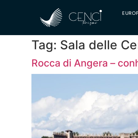
EUROP
Tag:
Sala delle C
Rocca di Angera – conh