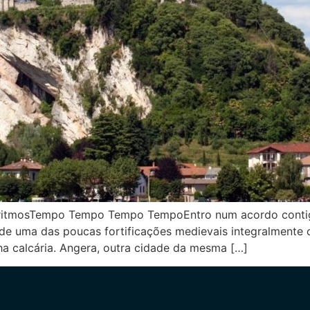
 ritmosTempo Tempo Tempo TempoEntro num acordo conti
 de uma das poucas fortificações medievais integralmente 
a calcária. Angera, outra cidade da mesma […]