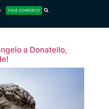
S
FALE CONOSCO
ngelo a Donatello,
de!