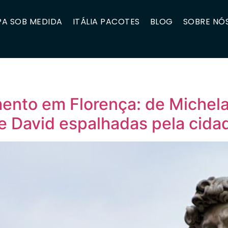
A SOB MEDIDA
ITÁLIA PACOTES
BLOG
SOBRE NÓ
ento em Florença: de Michela
e David espalhadas pela cida