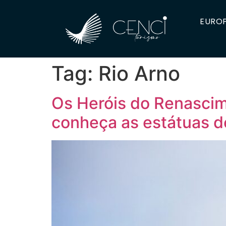
EUROP
Tag:
Rio Arno
Os Heróis do Renascim
conheça as estátuas d