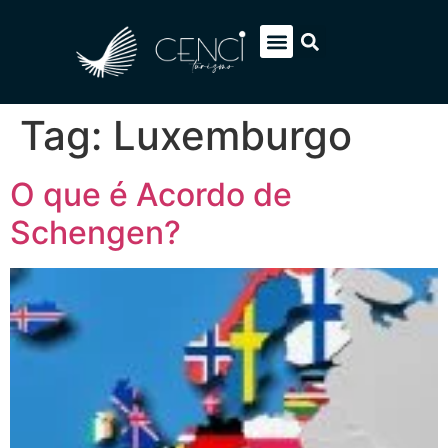
EUROPA SOB MEDIDA
ITÁLIA PACOTES
SOBRE NÓS
FALE CONOSCO
Tag:
Luxemburgo
O que é Acordo de
Schengen?