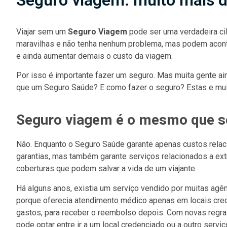
Seguro viagem: muito mais 
Viajar sem um
Seguro Viagem
pode ser uma verdadeira cil
maravilhas e não tenha nenhum problema, mas podem aconte
e ainda aumentar demais o custo da viagem.
Por isso é importante fazer um seguro. Mas muita gente ai
que um Seguro Saúde? E como fazer o seguro? Estas e muit
Seguro viagem é o mesmo que s
Não. Enquanto o Seguro Saúde garante apenas custos rela
garantias, mas também garante serviços relacionados a ex
coberturas que podem salvar a vida de um viajante.
Há alguns anos, existia um serviço vendido por muitas agê
porque oferecia atendimento médico apenas em locais cre
gastos, para receber o reembolso depois. Com novas regras 
pode optar entre ir a um local credenciado ou a outro ser