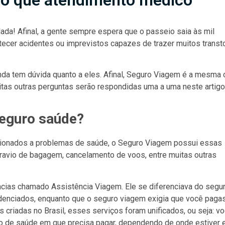
do que atendimento médico
ada! Afinal, a gente sempre espera que o passeio saia às mil
cer acidentes ou imprevistos capazes de trazer muitos transt
nda tem dúvida quanto a eles. Afinal, Seguro Viagem é a mesma 
as outras perguntas serão respondidas uma a uma neste artigo
eguro saúde?
cionados a problemas de saúde, o Seguro Viagem possui essas
travio de bagagem, cancelamento de voos, entre muitas outras
ncias chamado Assistência Viagem. Ele se diferenciava do segu
denciados, enquanto que o seguro viagem exigia que você paga
criadas no Brasil, esses serviços foram unificados, ou seja: v
viço de saúde em que precisa pagar, dependendo de onde estiver 