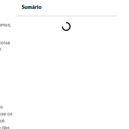
Sumário
ornos,
coisa
!
ro
sse os
ocê
e das