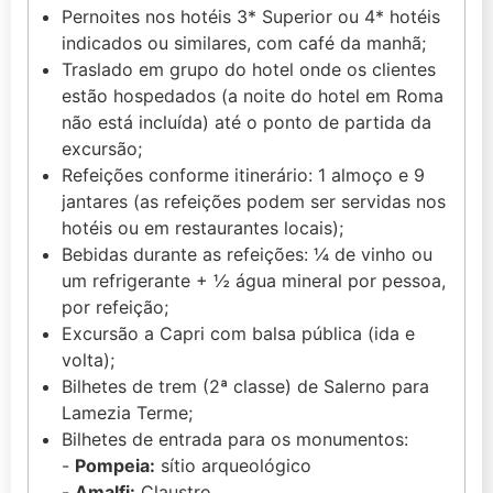
Pernoites nos hotéis 3* Superior ou 4* hotéis
indicados ou similares, com café da manhã;
Traslado em grupo do hotel onde os clientes
estão hospedados (a noite do hotel em Roma
não está incluída) até o ponto de partida da
excursão;
Refeições conforme itinerário: 1 almoço e 9
jantares (as refeições podem ser servidas nos
hotéis ou em restaurantes locais);
Bebidas durante as refeições: ¼ de vinho ou
um refrigerante + ½ água mineral por pessoa,
por refeição;
Excursão a Capri com balsa pública (ida e
volta);
Bilhetes de trem (2ª classe) de Salerno para
Lamezia Terme;
Bilhetes de entrada para os monumentos:
-
Pompeia:
sítio arqueológico
-
Amalfi:
Claustro