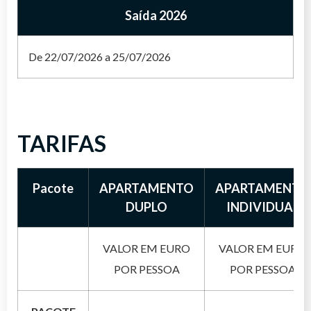
da Europa moderna. Retorno ao hotel e pernoite
uma charmosa vila medieval cercada por
Saída 2026
em Florença.
*CAFÉ DA MANHÃ INCLUSO
muralhas. Retorno ao hotel e pernoite em
Florença.
De 22/07/2026 a 25/07/2026
*CAFÉ DA MANHÃ INCLUSO
TARIFAS
Pacote
APARTAMENTO
APARTAMENTO
DUPLO
INDIVIDUAL
VALOR EM EURO
VALOR EM EURO
POR PESSOA
POR PESSOA