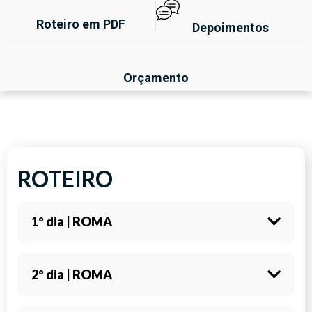
Roteiro em PDF
Depoimentos
Orçamento
ROTEIRO
1º dia | ROMA
Bem-vindo a Roma, Itália! Após sua chegada,
2º dia | ROMA
encontre seu motorista no aeroporto para o
traslado (incluso) até o hotel. Tempo livre para