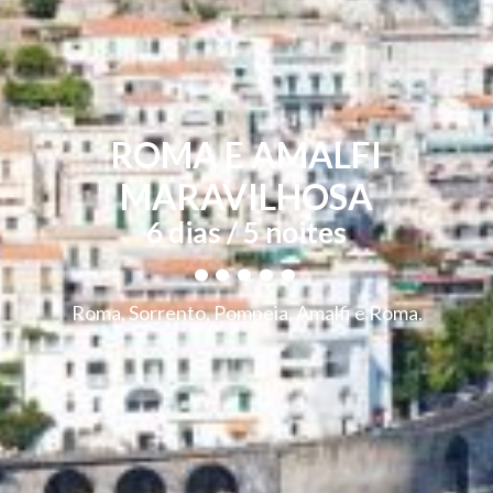
ROMA E AMALFI
MARAVILHOSA
.....
6 dias / 5 noites
Roma, Sorrento, Pompeia, Amalfi e Roma.