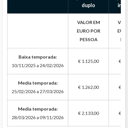
duplo
indi
VALOR EM
VAL
EURO POR
EUR
PESSOA
PE
Baixa temporada:
€ 1.125,00
€ 1.
10/11/2025 a 24/02/2026
Media temporada:
€ 1.262,00
€ 2.
25/02/2026 a 27/03/2026
Media temporada:
€ 2.133,00
€ 3.
28/03/2026 a 09/11/2026