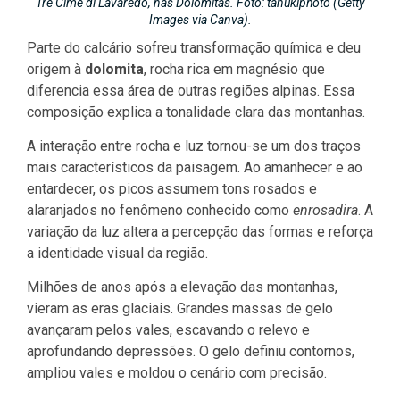
Tre Cime di Lavaredo, nas Dolomitas. Foto: tanukiphoto (Getty
Images via Canva).
Parte do calcário sofreu transformação química e deu
origem à
dolomita
, rocha rica em magnésio que
diferencia essa área de outras regiões alpinas. Essa
composição explica a tonalidade clara das montanhas.
A interação entre rocha e luz tornou-se um dos traços
mais característicos da paisagem. Ao amanhecer e ao
entardecer, os picos assumem tons rosados e
alaranjados no fenômeno conhecido como
enrosadira
. A
variação da luz altera a percepção das formas e reforça
a identidade visual da região.
Milhões de anos após a elevação das montanhas,
vieram as eras glaciais. Grandes massas de gelo
avançaram pelos vales, escavando o relevo e
aprofundando depressões. O gelo definiu contornos,
ampliou vales e moldou o cenário com precisão.