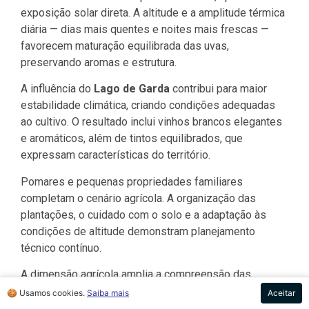
exposição solar direta. A altitude e a amplitude térmica
diária — dias mais quentes e noites mais frescas —
favorecem maturação equilibrada das uvas,
preservando aromas e estrutura.
A influência do
Lago de Garda
contribui para maior
estabilidade climática, criando condições adequadas
ao cultivo. O resultado inclui vinhos brancos elegantes
e aromáticos, além de tintos equilibrados, que
expressam características do território.
Pomares e pequenas propriedades familiares
completam o cenário agrícola. A organização das
plantações, o cuidado com o solo e a adaptação às
condições de altitude demonstram planejamento
técnico contínuo.
A dimensão agrícola amplia a compreensão das
Dolomitas como território produtivo e organizado, onde
🍪 Usamos cookies.
Saiba mais
Aceitar
paisagem e atividade humana mantêm equilíbrio